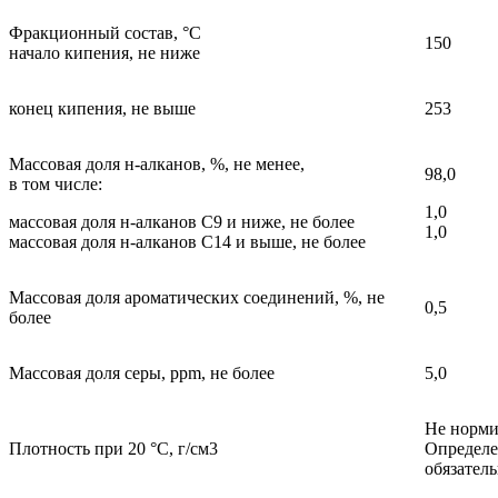
Фракционный состав, °С
150
начало кипения, не ниже
конец кипения, не выше
253
Массовая доля н-алканов, %, не менее,
98,0
в том числе:
1,0
массовая доля н-алканов С9 и ниже, не более
1,0
массовая доля н-алканов С14 и выше, не более
Массовая доля ароматических соединений, %, не
0,5
более
Массовая доля серы, ррm, не более
5,0
Не норми
Плотность при 20 °С, г/см3
Определ
обязател