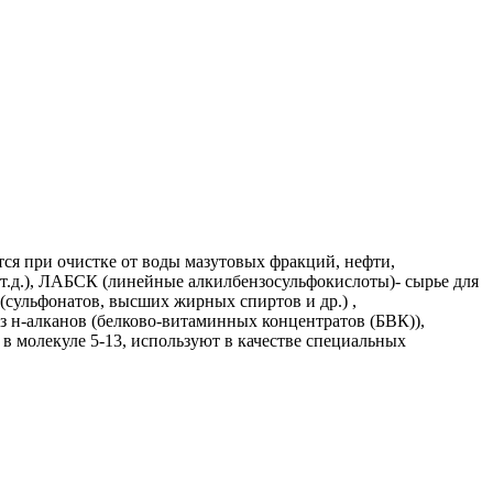
ся при очистке от воды мазутовых фракций, нефти,
т.д.), ЛАБСК (линейные алкилбензосульфокислоты)- сырье для
(сульфонатов, высших жирных спиртов и др.) ,
н-алканов (белково-витаминных концентратов (БВК)),
в молекуле 5-13, используют в качестве специальных