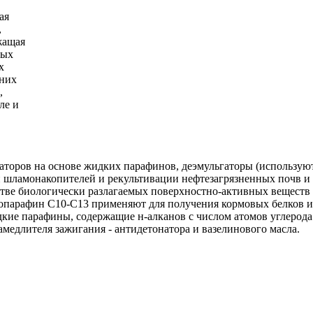
ая
,
жащая
ных
х
них
,
ле и
торов на основе жидких парафинов, деэмульгаторы (используют
 шламонакопителей и рекультивации нефтезагрязненных почв и 
тве биологически разлагаемых поверхностно-активных веществ 
парафин С10-С13 применяют для получения кормовых белков из 
кие парафины, содержащие н-алканов с числом атомов углерода 
медлителя зажигания - антидетонатора и вазелинового масла.