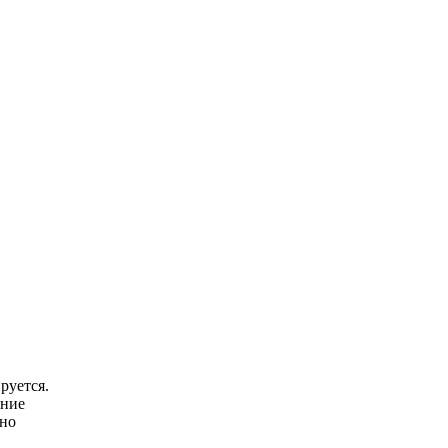
руется.
ение
ьно