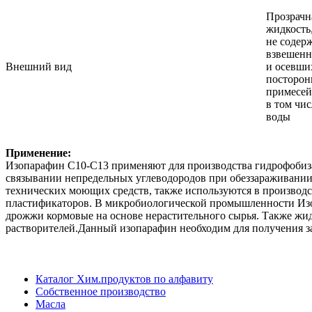
Прозрачн
жидкость
не содер
взвешен
Внешний вид
и осевши
посторон
примесей
в том чис
воды
Применение:
Изопарафин С10-С13 применяют для производства гидрофобиза
связывании непредельных углеводородов при обеззараживании
технических моющих средств, также используются в производс
пластификаторов. В микробиологической промышленности Изо
дрожжи кормовые на основе нерастительного сырья. Также жид
растворителей.Данный изопарафин необходим для получения за
Каталог Хим.продуктов по алфавиту
Собственное производство
Масла