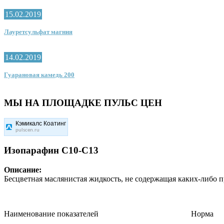
15.02.2019
Лауретсульфат магния
14.02.2019
Гуарановая камедь 200
МЫ НА ПЛОЩАДКЕ ПУЛЬС ЦЕН
Кэмикалс Коатинг
pulscen.ru
Изопарафин С10-С13
Описание:
Бесцветная маслянистая жидкость, не содержащая каких-либо п
Наименование показателей
Норма